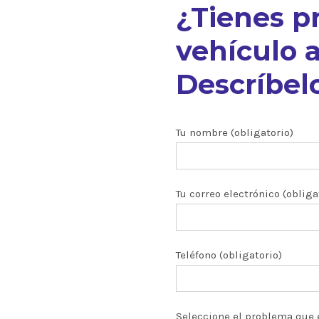
¿Tienes p
vehículo a
Descríbelo
nuestros
Tu nombre (obligatorio)
Tu correo electrónico (obliga
ón CRDI
zados
Teléfono (obligatorio)
 y turbos
Seleccione el problema que 