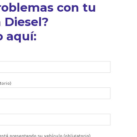
roblemas con tu
 Diesel?
 aquí:
torio)
está presentando su vehículo (obligatorio)