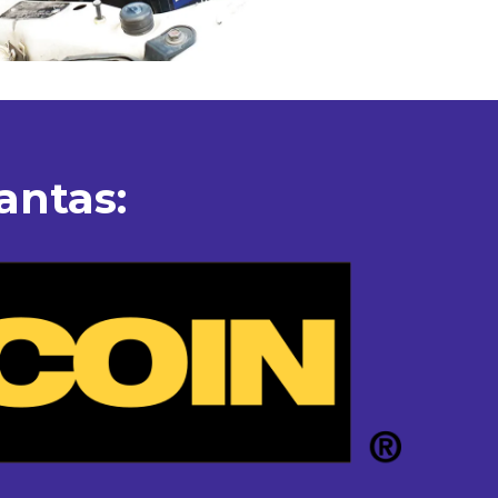
antas: