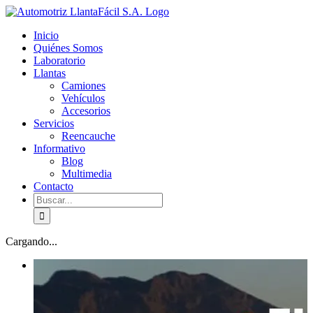
Skip
facebook
youtube
to
Inicio
content
Quiénes Somos
Laboratorio
Llantas
Camiones
Vehículos
Accesorios
Servicios
Reencauche
Informativo
Blog
Multimedia
Contacto
Buscar:
Cargando...