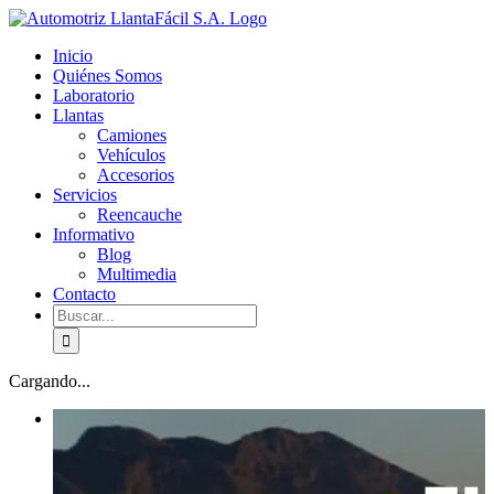
Skip
facebook
youtube
to
Inicio
content
Quiénes Somos
Laboratorio
Llantas
Camiones
Vehículos
Accesorios
Servicios
Reencauche
Informativo
Blog
Multimedia
Contacto
Buscar:
Cargando...