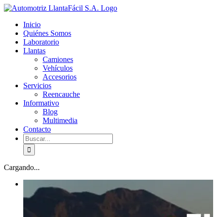
Skip
facebook
youtube
to
Inicio
content
Quiénes Somos
Laboratorio
Llantas
Camiones
Vehículos
Accesorios
Servicios
Reencauche
Informativo
Blog
Multimedia
Contacto
Buscar:
Cargando...