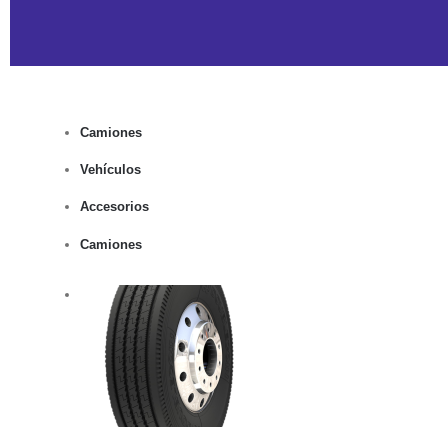
Camiones
Vehículos
Accesorios
Camiones
rito
lles