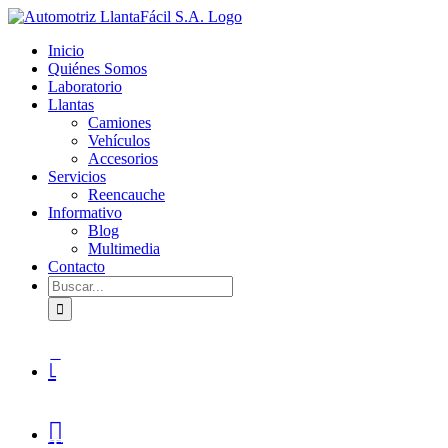
Skip
facebook
youtube
to
Inicio
content
Quiénes Somos
Laboratorio
Llantas
Camiones
Vehículos
Accesorios
Servicios
Reencauche
Informativo
Blog
Multimedia
Contacto
Buscar:

