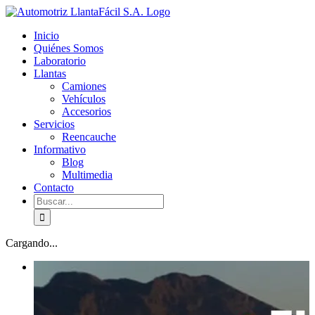
Skip
facebook
youtube
to
Inicio
content
Quiénes Somos
Laboratorio
Llantas
Camiones
Vehículos
Accesorios
Servicios
Reencauche
Informativo
Blog
Multimedia
Contacto
Buscar:
Cargando...