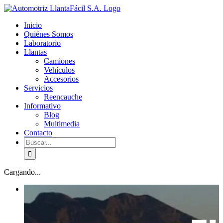
Skip
facebook
youtube
to
Inicio
content
Quiénes Somos
Laboratorio
Llantas
Camiones
Vehículos
Accesorios
Servicios
Reencauche
Informativo
Blog
Multimedia
Contacto
Buscar:
Cargando...