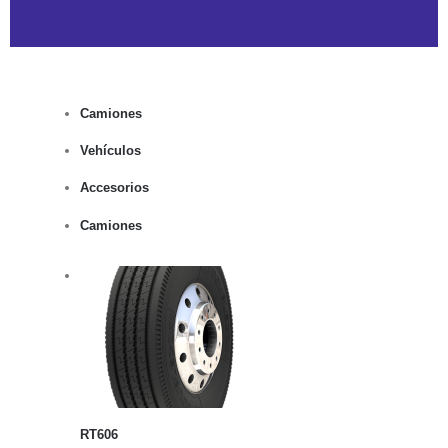
Camiones
Vehículos
Accesorios
Camiones
rito
lles
RT606