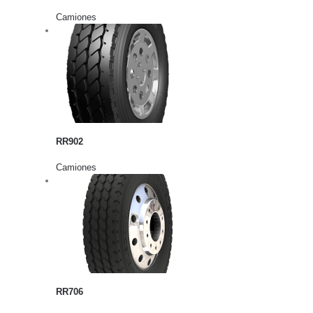
Camiones
rito
lles
RR902
Camiones
rito
lles
RR706