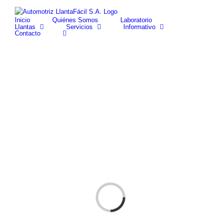
Skip
facebook
youtube
to
Inicio
Quiénes Somos
Laboratorio
content
Llantas
Servicios
Informativo
Contacto
Cargando...