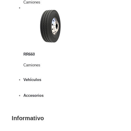
Camiones
rito
lles
RR660
Camiones
Vehículos
Accesorios
Informativo