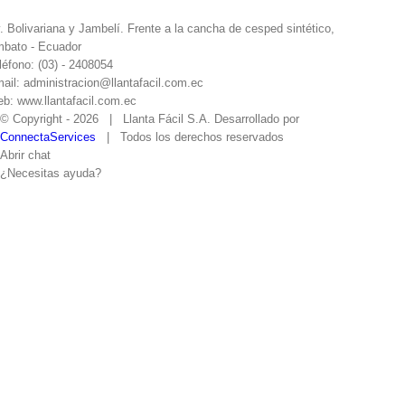
. Bolivariana y Jambelí. Frente a la cancha de cesped sintético,
bato - Ecuador
léfono: (03) - 2408054
ail: administracion@llantafacil.com.ec
b: www.llantafacil.com.ec
© Copyright -
2026 | Llanta Fácil S.A. Desarrollado por
ConnectaServices
| Todos los derechos reservados
Abrir chat
¿Necesitas ayuda?