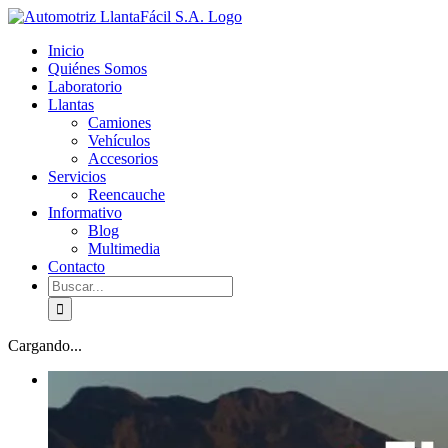
Skip
facebook
youtube
to
Inicio
content
Quiénes Somos
Laboratorio
Llantas
Camiones
Vehículos
Accesorios
Servicios
Reencauche
Informativo
Blog
Multimedia
Contacto
Buscar:
Cargando...