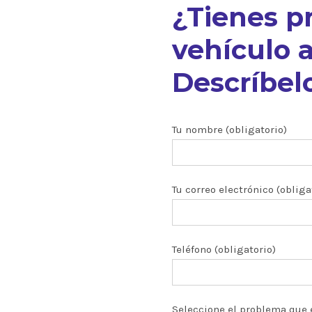
¿Tienes p
vehículo a
Descríbelo
nuestros
Tu nombre (obligatorio)
Tu correo electrónico (obliga
ón CRDI
zados
Teléfono (obligatorio)
 y turbos
Seleccione el problema que 