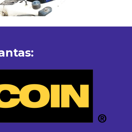
antas: