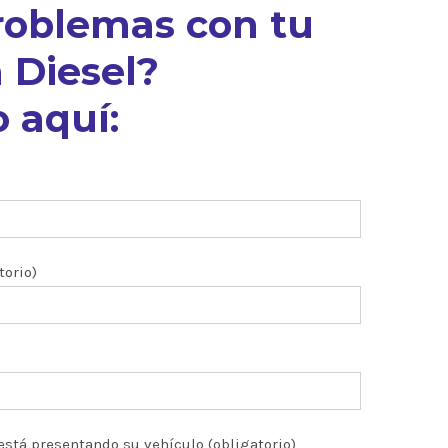
roblemas con tu
 Diesel?
 aquí:
torio)
está presentando su vehículo (obligatorio)