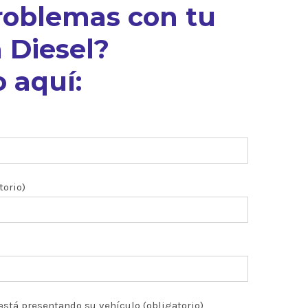
roblemas con tu
 Diesel?
 aquí:
torio)
está presentando su vehículo (obligatorio)