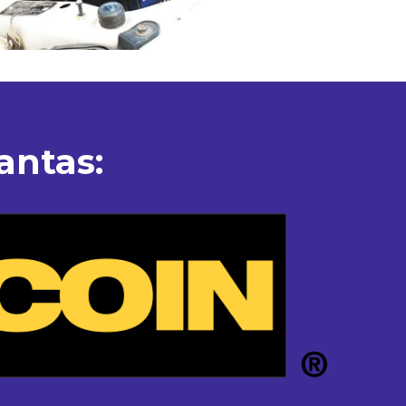
antas: