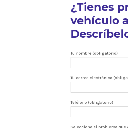
¿Tienes p
vehículo a
Descríbelo
nuestros
Tu nombre (obligatorio)
Tu correo electrónico (obliga
ón CRDI
zados
Teléfono (obligatorio)
 y turbos
Seleccione el problema que 