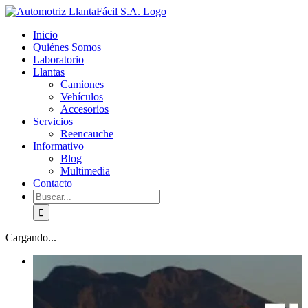
Skip
facebook
youtube
to
Inicio
content
Quiénes Somos
Laboratorio
Llantas
Camiones
Vehículos
Accesorios
Servicios
Reencauche
Informativo
Blog
Multimedia
Contacto
Buscar:
Cargando...