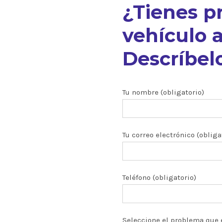
¿Tienes p
vehículo a
Descríbelo
nuestros
Tu nombre (obligatorio)
Tu correo electrónico (obliga
ón CRDI
zados
Teléfono (obligatorio)
 y turbos
Seleccione el problema que 