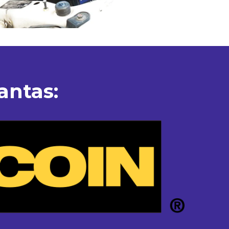
antas: