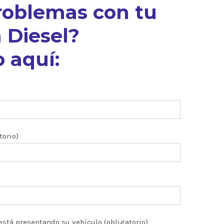
roblemas con tu
 Diesel?
 aquí:
torio)
está presentando su vehículo (obligatorio)