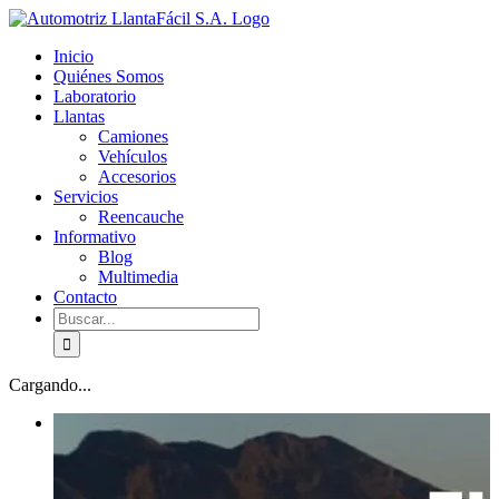
Skip
facebook
youtube
to
Inicio
content
Quiénes Somos
Laboratorio
Llantas
Camiones
Vehículos
Accesorios
Servicios
Reencauche
Informativo
Blog
Multimedia
Contacto
Buscar:
Cargando...