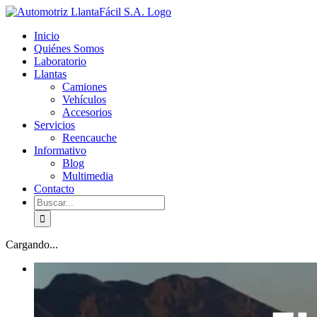
Skip
facebook
youtube
to
Inicio
content
Quiénes Somos
Laboratorio
Llantas
Camiones
Vehículos
Accesorios
Servicios
Reencauche
Informativo
Blog
Multimedia
Contacto
Buscar:
Cargando...