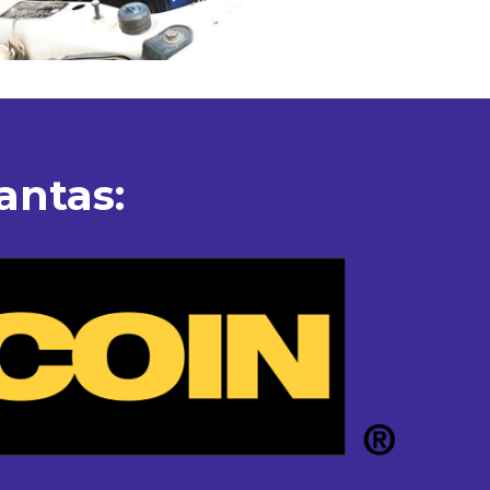
antas: