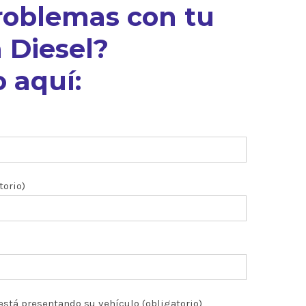
roblemas con tu
 Diesel?
 aquí:
torio)
está presentando su vehículo (obligatorio)