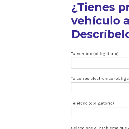
¿Tienes p
vehículo a
Descríbelo
nuestros
Tu nombre (obligatorio)
Tu correo electrónico (obliga
ón CRDI
zados
Teléfono (obligatorio)
 y turbos
Seleccione el problema que 