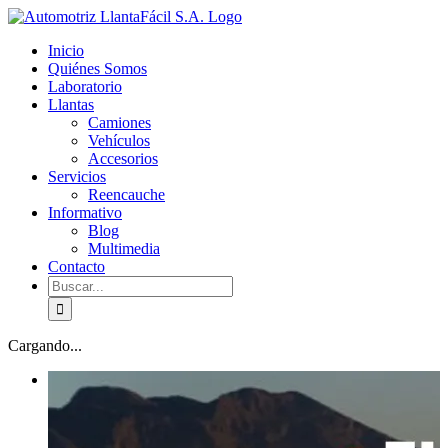
Skip
facebook
youtube
to
Inicio
content
Quiénes Somos
Laboratorio
Llantas
Camiones
Vehículos
Accesorios
Servicios
Reencauche
Informativo
Blog
Multimedia
Contacto
Buscar:
Cargando...