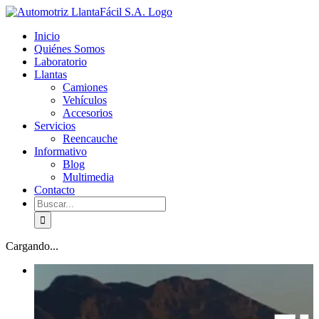
Skip
facebook
youtube
to
Inicio
content
Quiénes Somos
Laboratorio
Llantas
Camiones
Vehículos
Accesorios
Servicios
Reencauche
Informativo
Blog
Multimedia
Contacto
Buscar:
Cargando...