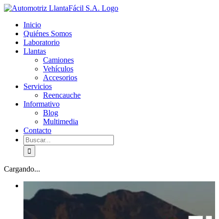
Skip
facebook
youtube
to
Inicio
content
Quiénes Somos
Laboratorio
Llantas
Camiones
Vehículos
Accesorios
Servicios
Reencauche
Informativo
Blog
Multimedia
Contacto
Buscar:
Cargando...