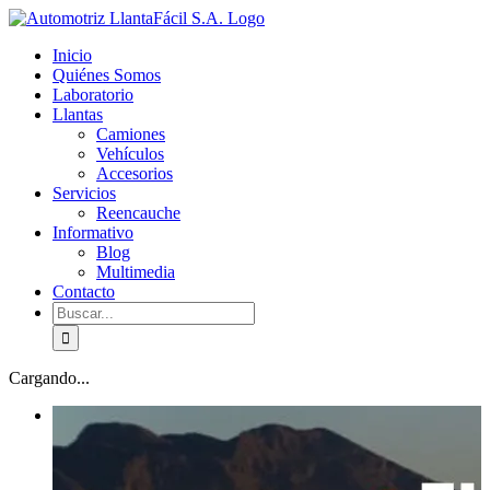
Skip
facebook
youtube
to
Inicio
content
Quiénes Somos
Laboratorio
Llantas
Camiones
Vehículos
Accesorios
Servicios
Reencauche
Informativo
Blog
Multimedia
Contacto
Buscar:
Cargando...