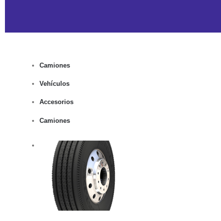
Camiones
Vehículos
Accesorios
Camiones
rito
lles