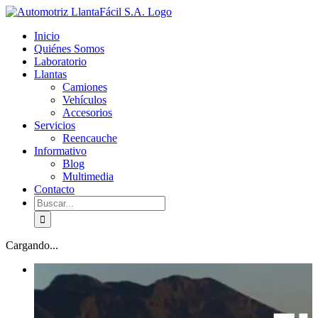
Skip
facebook
youtube
to
Inicio
content
Quiénes Somos
Laboratorio
Llantas
Camiones
Vehículos
Accesorios
Servicios
Reencauche
Informativo
Blog
Multimedia
Contacto
Buscar:
Cargando...