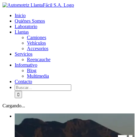
Skip
facebook
youtube
to
Inicio
content
Quiénes Somos
Laboratorio
Llantas
Camiones
Vehículos
Accesorios
Servicios
Reencauche
Informativo
Blog
Multimedia
Contacto
Buscar:
Cargando...