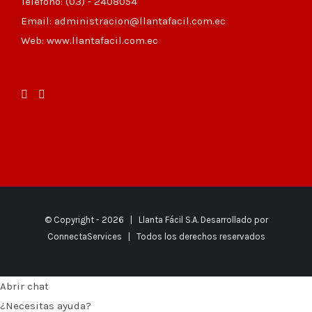
Teléfono: (03) - 2408054
Email: administracion@llantafacil.com.ec
Web: www.llantafacil.com.ec
© Copyright -
2026 | Llanta Fácil S.A. Desarrollado por
ConnectaServices
| Todos los derechos reservados
Abrir chat
¿Necesitas ayuda?