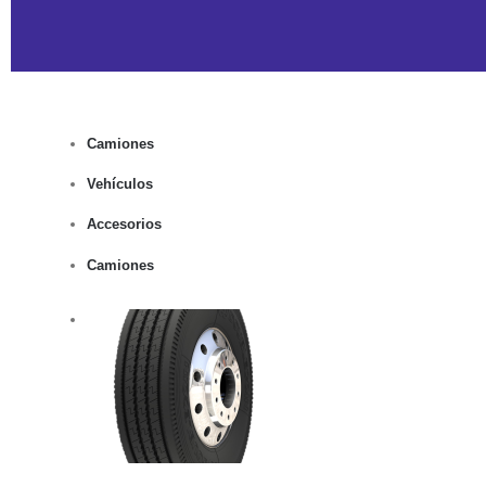
Camiones
Vehículos
Accesorios
Camiones
rito
lles