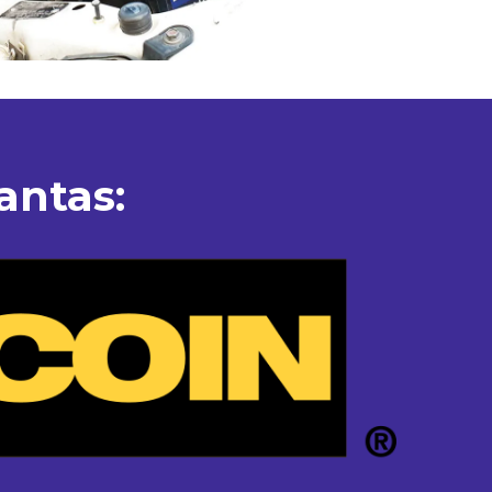
antas: