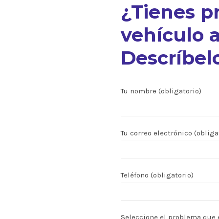
¿Tienes p
vehículo a
Descríbelo
nuestros
Tu nombre (obligatorio)
Tu correo electrónico (obliga
ón CRDI
zados
Teléfono (obligatorio)
 y turbos
Seleccione el problema que 