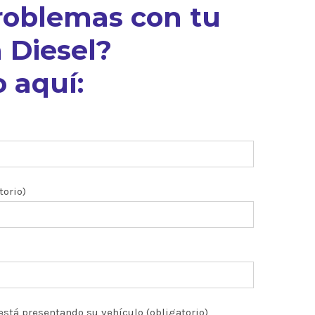
roblemas con tu
 Diesel?
 aquí:
torio)
está presentando su vehículo (obligatorio)