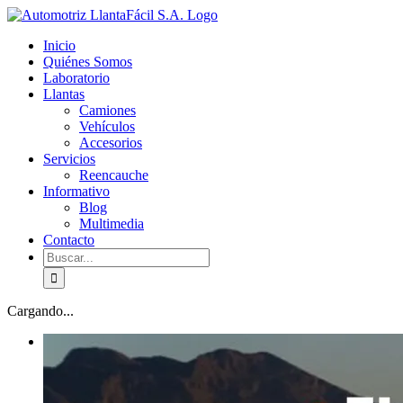
Skip
facebook
youtube
to
Inicio
content
Quiénes Somos
Laboratorio
Llantas
Camiones
Vehículos
Accesorios
Servicios
Reencauche
Informativo
Blog
Multimedia
Contacto
Buscar:
Cargando...