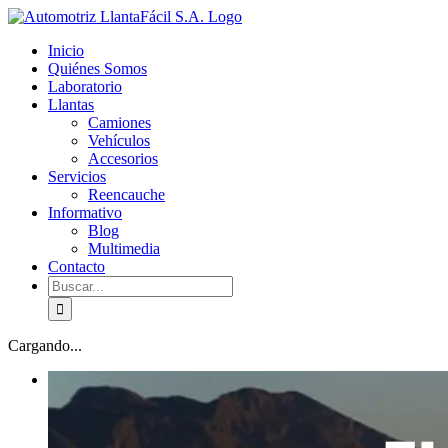
Skip
facebook
youtube
to
Inicio
content
Quiénes Somos
Laboratorio
Llantas
Camiones
Vehículos
Accesorios
Servicios
Reencauche
Informativo
Blog
Multimedia
Contacto
Buscar:
Cargando...