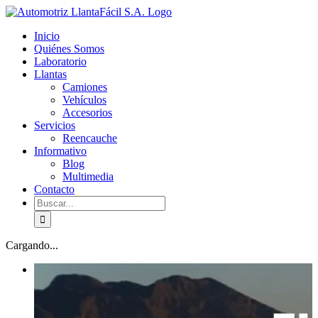
Skip
facebook
youtube
to
Inicio
content
Quiénes Somos
Laboratorio
Llantas
Camiones
Vehículos
Accesorios
Servicios
Reencauche
Informativo
Blog
Multimedia
Contacto
Buscar:
Cargando...