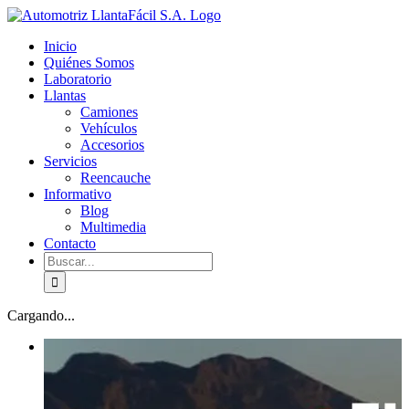
Skip
facebook
youtube
to
Inicio
content
Quiénes Somos
Laboratorio
Llantas
Camiones
Vehículos
Accesorios
Servicios
Reencauche
Informativo
Blog
Multimedia
Contacto
Buscar:
Cargando...