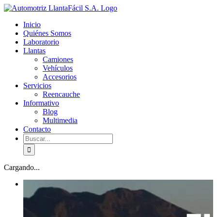
Skip
facebook
youtube
to
Inicio
content
Quiénes Somos
Laboratorio
Llantas
Camiones
Vehículos
Accesorios
Servicios
Reencauche
Informativo
Blog
Multimedia
Contacto
Buscar:
Cargando...