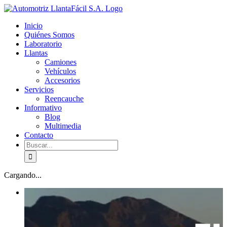
Skip
facebook
youtube
to
Inicio
content
Quiénes Somos
Laboratorio
Llantas
Camiones
Vehículos
Accesorios
Servicios
Reencauche
Informativo
Blog
Multimedia
Contacto
Buscar:
Cargando...