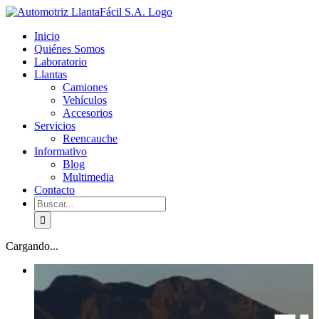
Skip
facebook
youtube
to
Inicio
content
Quiénes Somos
Laboratorio
Llantas
Camiones
Vehículos
Accesorios
Servicios
Reencauche
Informativo
Blog
Multimedia
Contacto
Buscar:
Cargando...