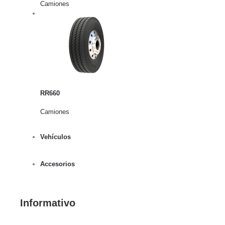
Camiones
rito
lles
RR660
Camiones
Vehículos
Accesorios
Informativo