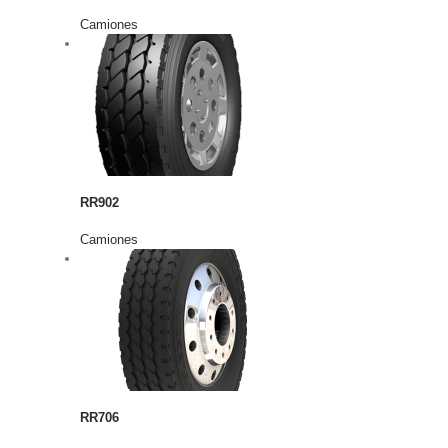
Camiones
rito
lles
RR902
Camiones
rito
lles
RR706