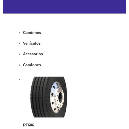
Camiones
Vehículos
Accesorios
Camiones
rito
lles
RT606