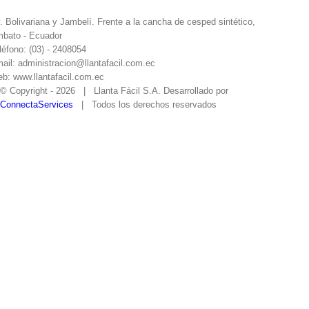
. Bolivariana y Jambelí. Frente a la cancha de cesped sintético,
bato - Ecuador
léfono: (03) - 2408054
ail: administracion@llantafacil.com.ec
b: www.llantafacil.com.ec
© Copyright -
2026 | Llanta Fácil S.A. Desarrollado por
ConnectaServices
| Todos los derechos reservados