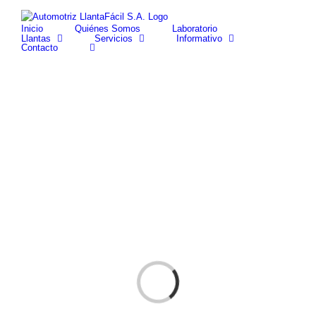
Skip
facebook
youtube
to
Inicio
Quiénes Somos
Laboratorio
content
Llantas
Servicios
Informativo
Contacto
Cargando...