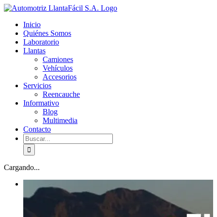
Skip
facebook
youtube
to
Inicio
content
Quiénes Somos
Laboratorio
Llantas
Camiones
Vehículos
Accesorios
Servicios
Reencauche
Informativo
Blog
Multimedia
Contacto
Buscar:
Cargando...