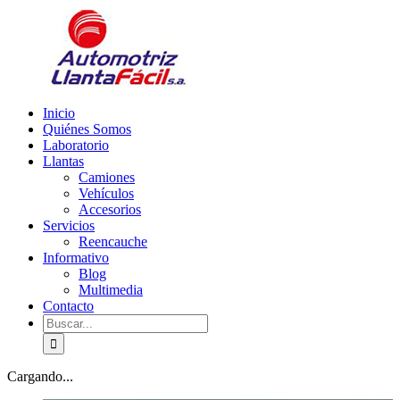
Skip
facebook
youtube
to
content
Inicio
Quiénes Somos
Laboratorio
Llantas
Camiones
Vehículos
Accesorios
Servicios
Reencauche
Informativo
Blog
Multimedia
Contacto
Buscar:
Cargando...