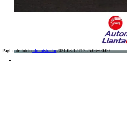
Página de Inicio
administrador
2021-08-12T17:25:06+00:00
Benefìciate
con nuestros
servicios