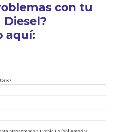
roblemas con tu
 Diesel?
 aquí:
torio)
está presentando su vehículo (obligatorio)