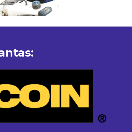
antas: