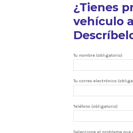
¿Tienes p
vehículo a
Descríbelo
nuestros
Tu nombre (obligatorio)
Tu correo electrónico (obliga
ón CRDI
zados
Teléfono (obligatorio)
 y turbos
Seleccione el problema que 