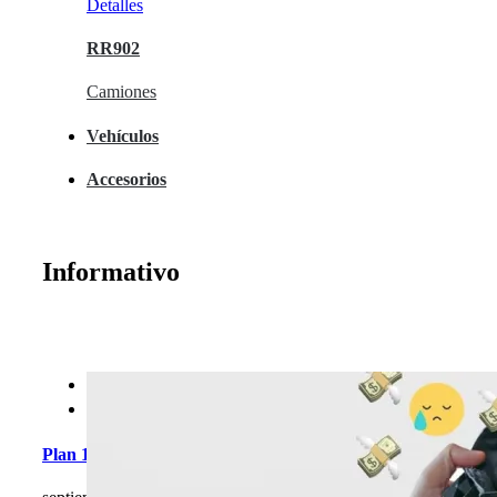
Detalles
RR706
Camiones
Vehículos
Accesorios
Informativo
Ver carrito
Detalles
RR660
Camiones


Plan 10 meses