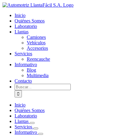
Skip
facebook
youtube
to
Inicio
content
Quiénes Somos
Laboratorio
Llantas
Camiones
Vehículos
Accesorios
Servicios
Reencauche
Informativo
Blog
Multimedia
Contacto
Buscar:
Inicio
Quiénes Somos
Laboratorio
Llantas
Servicios
Informativo