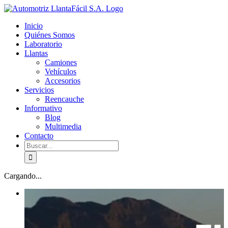
Skip
facebook
youtube
to
Inicio
content
Quiénes Somos
Laboratorio
Llantas
Camiones
Vehículos
Accesorios
Servicios
Reencauche
Informativo
Blog
Multimedia
Contacto
Buscar:
Cargando...