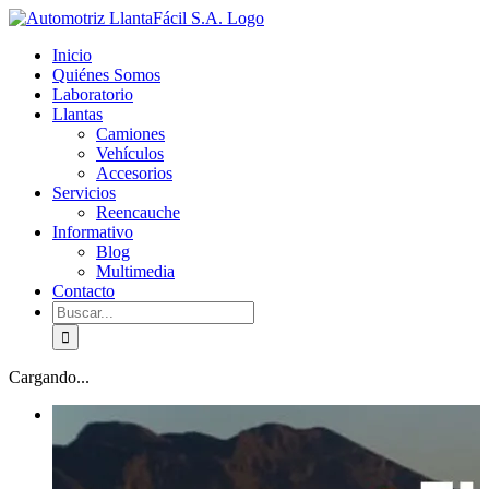
Skip
facebook
youtube
to
Inicio
content
Quiénes Somos
Laboratorio
Llantas
Camiones
Vehículos
Accesorios
Servicios
Reencauche
Informativo
Blog
Multimedia
Contacto
Buscar:
Cargando...