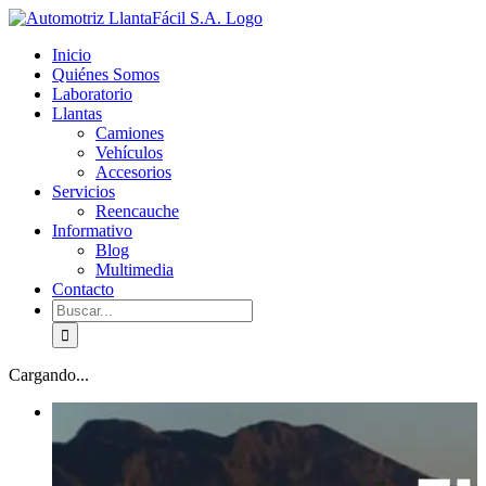
Skip
facebook
youtube
to
Inicio
content
Quiénes Somos
Laboratorio
Llantas
Camiones
Vehículos
Accesorios
Servicios
Reencauche
Informativo
Blog
Multimedia
Contacto
Buscar:
Cargando...